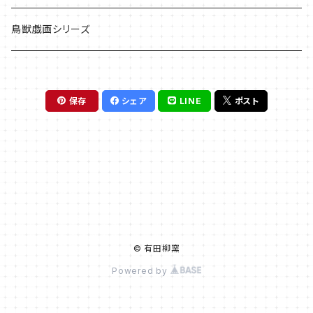
鳥獣戯画シリーズ
保存
シェア
LINE
ポスト
© 有田柳窯
Powered by