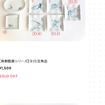
【鳥獣戯画シリーズ】⑨(1)豆角皿
¥1,500
SOLD OUT