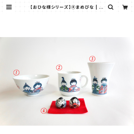
【おひな様シリーズ】④まめびな | 有
田柳窯