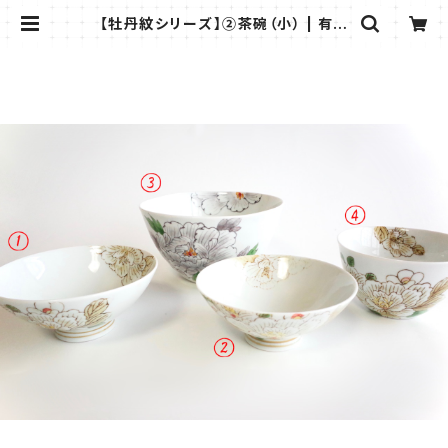
【牡丹紋シリーズ】②茶碗（小） | 有田
柳窯