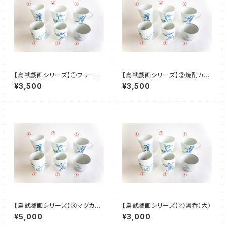
【鳥獣戯画シリーズ】①フリーカ
【鳥獣戯画シリーズ】②焼酎カッ
ップ
プ
¥3,500
¥3,500
【鳥獣戯画シリーズ】③マグカッ
【鳥獣戯画シリーズ】④湯呑（大）
プ
¥5,000
¥3,000