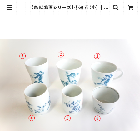
【鳥獣戯画シリーズ】⑤湯呑（小） | 有
田柳窯